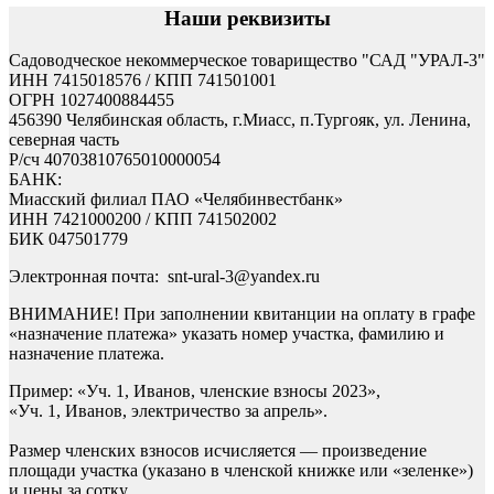
Наши реквизиты
Садоводческое некоммерческое товарищество "САД "УРАЛ-3"
ИНН
7415018576
/ КПП
741501001
ОГРН
1027400884455
456390 Челябинская область, г.Миасс, п.Тургояк, ул. Ленина,
северная часть
Р/сч
40703810765010000054
БАНК:
Миасский филиал ПАО «Челябинвестбанк»
ИНН
7421000200
/ КПП
741502002
БИК
047501779
Электронная почта: snt-ural-3@yandex.ru
ВНИМАНИЕ! При заполнении квитанции на оплату в графе
«назначение платежа» указать номер участка, фамилию и
назначение платежа.
Пример: «Уч. 1, Иванов, членские взносы 2023»,
«Уч. 1, Иванов, электричество за апрель».
Размер членских взносов исчисляется — произведение
площади участка (указано в членской книжке или «зеленке»)
и цены за сотку.