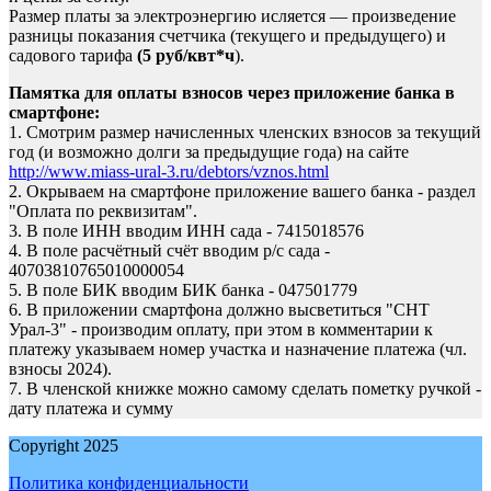
Размер платы за электроэнергию исляется — произведение
разницы показания счетчика (текущего и предыдущего) и
садового тарифа
(5 руб/квт*ч
).
Памятка для оплаты взносов через приложение банка в
смартфоне:
1. Смотрим размер начисленных членских взносов за текущий
год (и возможно долги за предыдущие года) на сайте
http://www.miass-ural-3.ru/debtors/vznos.html
2. Окрываем на смартфоне приложение вашего банка - раздел
"Оплата по реквизитам".
3. В поле ИНН вводим ИНН сада -
7415018576
4. В поле расчётный счёт вводим р/с сада -
40703810765010000054
5. В поле БИК вводим БИК банка -
047501779
6. В приложении смартфона должно высветиться "СНТ
Урал-3" - производим оплату, при этом в комментарии к
платежу указываем номер участка и назначение платежа (чл.
взносы 2024).
7. В членской книжке можно самому сделать пометку ручкой -
дату платежа и сумму
Copyright 2025
Политика конфиденциальности