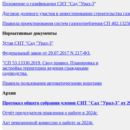
Положение о газификации СНТ "Сад "Урал-3
"
Договор долевого участия в инвестировании строительства га
Правила проектирования систем газопотребления СП 402.1325
Нормативные документы
Устав СНТ "Сад "Урал-3"
Федеральный закон от 29.07.2017 N 217-ФЗ.
"СП 53.13330.2019. Свод правил. Планировка и
застройка территории ведения гражданами
садоводства.
Правила пользования автоматическими воротами
Архив
Протокол общего собрания членов СНТ "Сад "Урал-3" от 29
Отчёт председателя правления о работе в 2024г.
Акт ревизионной комиссии о работе за 2024г.