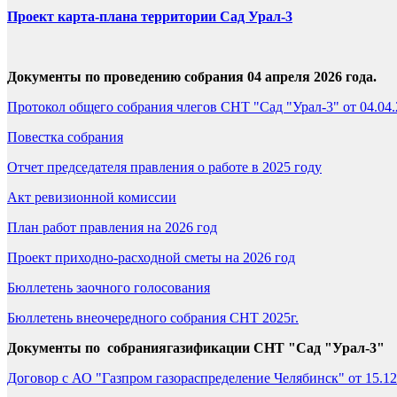
Проект карта-плана территории Сад Урал-3
Документы по проведению собрания 04 апреля 2026 года.
Протокол общего собрания члегов СНТ "Сад "Урал-3" от 04.04
Повестка собрания
Отчет председателя правления о работе в 2025 году
Акт ревизионной комиссии
План работ правления на 2026 год
Проект приходно-расходной сметы на 2026 год
Бюллетень заочного голосования
Бюллетень внеочередного собрания СНТ 2025г.
Документы по собраниягазификации СНТ "Сад "Урал-3"
Договор с АО "Газпром газораспределение Челябинск" от 15.12